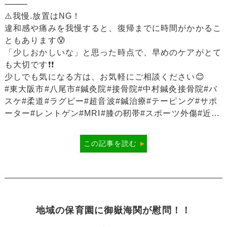
⸻
⚠️我慢.放置はNG！
違和感や痛みを我慢すると、復帰までに時間がかかるこ
ともあります😰
「少しおかしいな」と思った時点で、早めのケアがとて
も大切です❗️❗️
少しでも気になる方は、お気軽にご相談ください😊
#東大阪市#八尾市#鍼灸院#接骨院#中村鍼灸接骨院#バ
スケ#柔道#ラグビー#超音波#鍼治療#テーピング#サポ
ーター#レントゲン#MRI#膝の靭帯#スポーツ外傷#近畿
大学
この記事を読む
地域の保育園に御嶽海関が慰問！！