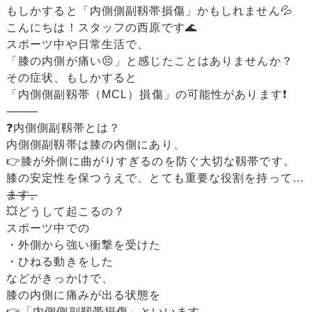
もしかすると「内側側副靱帯損傷」かもしれません💦
こんにちは！スタッフの西原です🌊
スポーツ中や日常生活で、
「膝の内側が痛い😣」と感じたことはありませんか？
その症状、もしかすると
「内側側副靱帯（MCL）損傷」の可能性があります❗️
⸻
❓内側側副靱帯とは？
内側側副靱帯は膝の内側にあり、
👉膝が外側に曲がりすぎるのを防ぐ大切な靱帯です。
膝の安定性を保つうえで、とても重要な役割を持ってい
ます。
⸻
💥どうして起こるの？
スポーツ中での
・外側から強い衝撃を受けた
・ひねる動きをした
などがきっかけで、
膝の内側に痛みが出る状態を
👉「内側側副靱帯損傷」といいます。