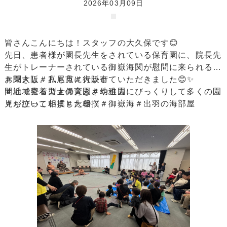
2026年03月09日
皆さんこんにちは！スタッフの大久保です😊
先日、患者様が園長先生をされている保育園に、院長先
生がトレーナーされている御嶽海関が慰問に来られると
お聞きし、私も見に行かせていただきました😊✨
＃東大阪＃八尾市＃大阪市
間近で見る力士の大きさや迫力にびっくりして多くの園
＃地域密着型＃保育園＃幼稚園
児が泣いていました😅
＃ちびっこ相撲＃大相撲＃御嶽海＃出羽の海部屋
当日は園児たちとの交流の時間があり、実際に相撲をと
ったり、綱引きをしたりと大盛り上がりでした😊
普段なかなか見ることのできない貴重な機会で、園児た
ちにとっても思い出に残る一日になったと思います😊
私自身もとても楽しい時間を過ごさせていただきまし
た！
患者様もすごく喜んでおり「いいと思い出になった」と
お聞きしすごく嬉しく思いました！！
これからも地域に密着し地域の皆様との繋がりを大切に
していきたいと思います！😌