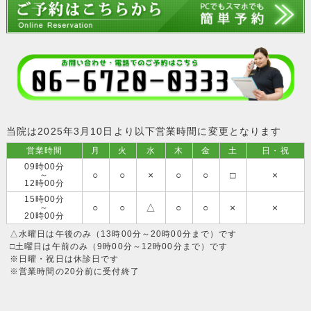
当院は2025年3月10日より以下営業時間に変更となります
営業時間
月
火
水
木
金
土
日・祝
09時00分
○
○
×
○
○
□
×
～
12時00分
15時00分
○
○
△
○
○
×
×
～
20時00分
△水曜日は午後のみ（13時00分～20時00分まで）です
□土曜日は午前のみ（9時00分～12時00分まで）です
※日曜・祝日は休診日です
※営業時間の20分前に受付終了