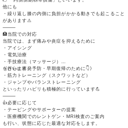
他にも
・繰り返し膝の内側に負担がかかる動きでも起こること
があります⚠️
⸻
🏥当院での対応
当院では、まず痛みや炎症を抑えるために
・アイシング
・電気治療
・手技療法（マッサージ）
を行います。
《さらに再発予防・早期復帰のために👇》
・筋力トレーニング（スクワットなど）
・ジャンプやバランストレーニング
といったリハビリも積極的に行っています💪
⸻
👍必要に応じて
・テーピングやサポーターの提案
・医療機関でのレントゲン・MRI検査のご案内
も行い、状態に応じた最適な対応をします。