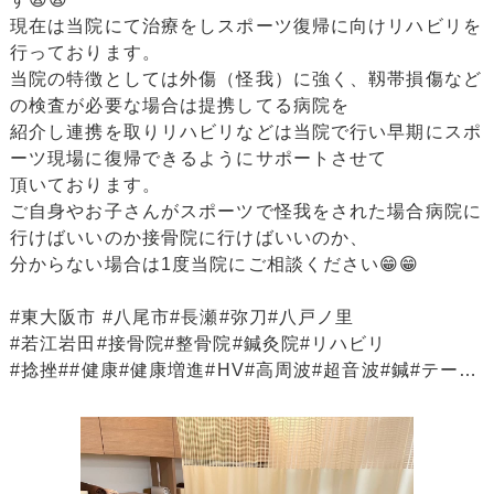
現在は当院にて治療をしスポーツ復帰に向けリハビリを
行っております。
当院の特徴としては外傷（怪我）に強く、靱帯損傷など
の検査が必要な場合は提携してる病院を
紹介し連携を取りリハビリなどは当院で行い早期にスポ
ーツ現場に復帰できるようにサポートさせて
頂いております。
ご自身やお子さんがスポーツで怪我をされた場合病院に
行けばいいのか接骨院に行けばいいのか、
分からない場合は1度当院にご相談ください😁😁
#東大阪市 #八尾市#長瀬#弥刀#八戸ノ里
#若江岩田#接骨院#整骨院#鍼灸院#リハビリ
#捻挫##健康#健康増進#HV#高周波#超音波#鍼#テーピ
ング#リハビリ#トレーニング