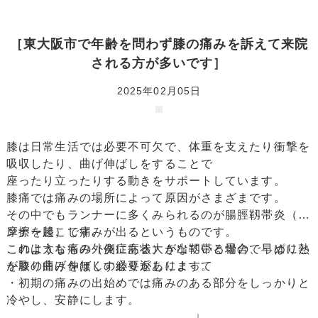
［東大阪市で年齢を問わず膝の痛みを訴えて来院
される方が多いです］
2025年02月05日
膝は日常生活では必要不可欠で、体重を支えたり衝撃を
吸収したり、曲げ伸ばしをすることで
座ったり立ったりする動きをサポートしています。
膝痛では痛みの場所によって原因がさまざまです。
その中でもランナーに多くみられるのが腸脛靱帯炎（ラ
ンナー膝）です。
摩擦を起こし痛みが出るというものです。
これは太ももの外側にある大きな靱帯と骨のでっぱりと
このような痛み（炎症症状）が出ている場合、早めに熱
が膝の曲げ伸ばしの繰り返しによって
を取り痛みを無くす必要があります。
・初期の痛みの出始めでは痛みのある部分をしっかりと
冷やし、安静にします。
↓