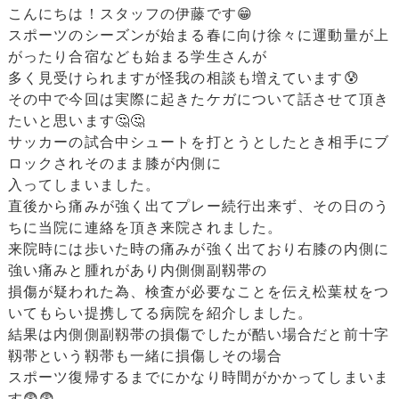
こんにちは！スタッフの伊藤です😁
スポーツのシーズンが始まる春に向け徐々に運動量が上
がったり合宿なども始まる学生さんが
多く見受けられますが怪我の相談も増えています😰
その中で今回は実際に起きたケガについて話させて頂き
たいと思います🤔🤔
サッカーの試合中シュートを打とうとしたとき相手にブ
ロックされそのまま膝が内側に
入ってしまいました。
直後から痛みが強く出てプレー続行出来ず、その日のう
ちに当院に連絡を頂き来院されました。
来院時には歩いた時の痛みが強く出ており右膝の内側に
強い痛みと腫れがあり内側側副靱帯の
損傷が疑われた為、検査が必要なことを伝え松葉杖をつ
いてもらい提携してる病院を紹介しました。
結果は内側側副靱帯の損傷でしたが酷い場合だと前十字
靱帯という靱帯も一緒に損傷しその場合
スポーツ復帰するまでにかなり時間がかかってしまいま
す😨😨