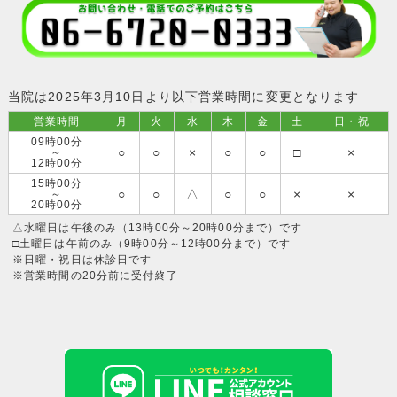
当院は2025年3月10日より以下営業時間に変更となります
営業時間
月
火
水
木
金
土
日・祝
09時00分
○
○
×
○
○
□
×
～
12時00分
15時00分
○
○
△
○
○
×
×
～
20時00分
△水曜日は午後のみ（13時00分～20時00分まで）です
□土曜日は午前のみ（9時00分～12時00分まで）です
※日曜・祝日は休診日です
※営業時間の20分前に受付終了