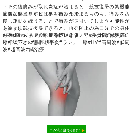
・その後痛みが取れ炎症が治まると、競技復帰の為機能
回復訓練（リハビリ）を行います。
適切な処置をすれば早く痛みが治まるものも、痛みを我
慢し運動を続けることで痛みが長引いてしまう可能性が
↓
・徐々に競技復帰できると、再発防止の為自分での身体
あります。
のケアやストレッチ等を行います。
お身体のことで少しでも気になることがあればお気軽に
#東大阪市#八尾#長瀬#弥刀#八戸ノ里#接骨院#鍼灸院#
ご相談下さい。
膝#スポーツ#腸脛靱帯炎#ランナー膝#HV#高周波#低周
波#超音波#鍼治療
この記事を読む