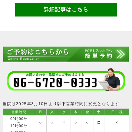
詳細記事はこちら
当院は2025年3月10日より以下営業時間に変更となります
営業時間
月
火
水
木
金
土
日・祝
09時00分
○
○
×
○
○
□
×
～
12時00分