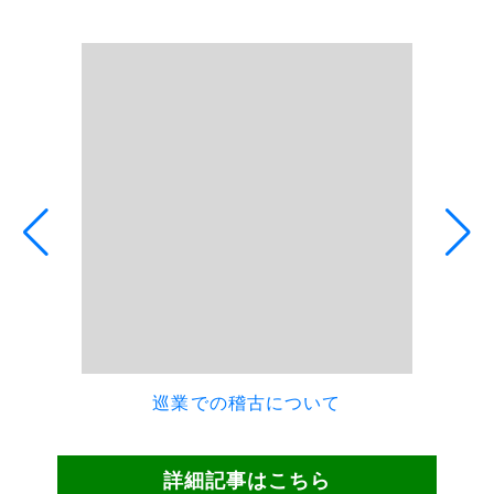
詳細記事はこちら
当院は2025年3月10日より以下営業時間に変更となります
営業時間
月
火
水
木
金
土
日・祝
09時00分
○
○
×
○
○
□
×
～
12時00分