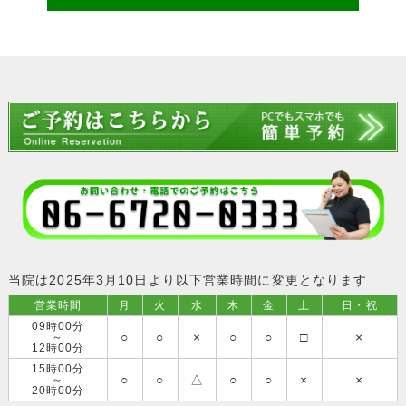
15時00分
○
○
△
○
○
×
×
～
20時00分
△水曜日は午後のみ（13時00分～20時00分まで）です
□土曜日は午前のみ（9時00分～12時00分まで）です
※日曜・祝日は休診日です
※営業時間の20分前に受付終了