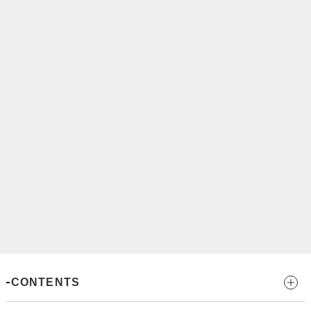
CONTENTS
MENU
LINK
〒577-0818
大阪府東大阪市小若江3-14-2 ハイネス小若江1F
https://nakamura-sin9.com/
© 中村鍼灸接骨院. All rights reserved.