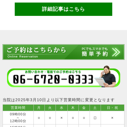
詳細記事はこちら
当院は2025年3月10日より以下営業時間に変更となります
営業時間
月
火
水
木
金
土
日・祝
09時00分
○
○
×
○
○
□
×
～
12時00分